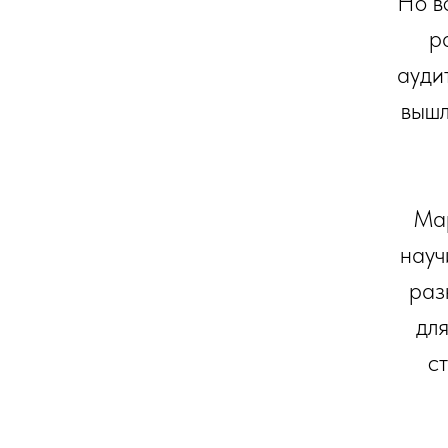
Но в
р
ауди
вышл
Мар
науч
раз
для
с