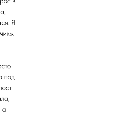
рос в
а,
ся. Я
чик».
осто
а под
пост
ла,
 а