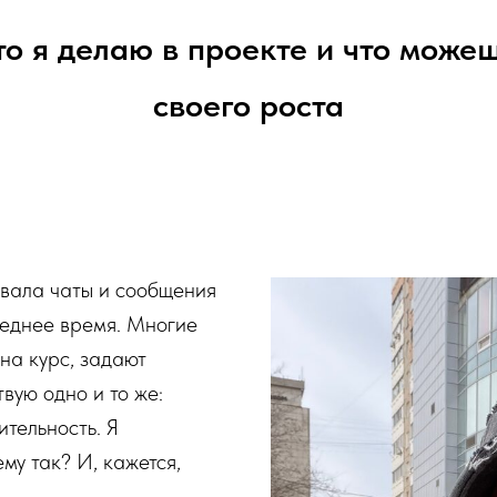
то я делаю в проекте и что може
своего роста
овала чаты и сообщения
леднее время. Многие
на курс, задают
твую одно и то же:
тельность. Я
му так? И, кажется,