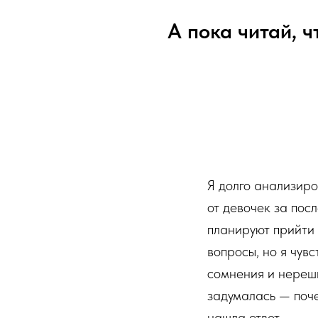
А пока читай, ч
Я долго анализир
от девочек за пос
планируют прийти 
вопросы, но я чувс
сомнения и нереши
задумалась — поче
нашла ответ.