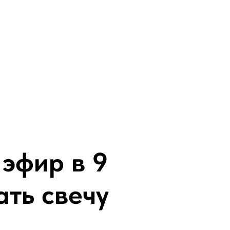
эфир в 9
ать свечу