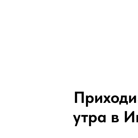
Приходи
утра в И