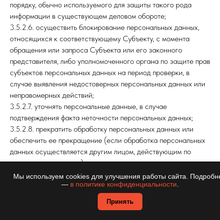
порядку, обычно используемого для защиты такого рода
информации в существующем деловом обороте;
3.5.2.6. осуществить блокирование персональных данных,
относящихся к соответствующему Субъекту, с момента
обращения или запроса Субъекта или его законного
представителя, либо уполномоченного органа по защите прав
субъектов персональных данных на период проверки, в
случае выявления недостоверных персональных данных или
неправомерных действий;
3.5.2.7. уточнять персональные данные, в случае
подтверждения факта неточности персональных данных;
3.5.2.8. прекратить обработку персональных данных или
обеспечить ее прекращение (если обработка персональных
данных осуществляется другим лицом, действующим по
поручению оператора) и уничтожить персональные данные
или обеспечить их уничтожение (если обработка
Мы используем cookies для улучшения работы сайта. Подробн
—
в политике конфиденциальности
.
персональных данных осуществляется другим лицом,
действующим по поручению оператора) в срок, не
Принять
превышающий тридцати дней с даты достижения цели
обработки персональных данных. Уничтожение