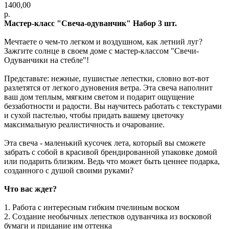
1400,00
р.
Мастер-класс "Свеча-одуванчик" Набор 3 шт.
Мечтаете о чем-то легком и воздушном, как летний луг?
Зажгите солнце в своем доме с мастер-классом "Свечи-
Одуванчики на стебле"!
Представьте: нежные, пушистые лепестки, словно вот-вот
разлетятся от легкого дуновения ветра. Эта свеча наполнит
ваш дом теплым, мягким светом и подарит ощущение
беззаботности и радости. Вы научитесь работать с текстурами
и сухой пастелью, чтобы придать вашему цветочку
максимальную реалистичность и очарование.
Эта свеча - маленький кусочек лета, который вы сможете
забрать с собой в красивой брендированной упаковке домой
или подарить близким. Ведь что может быть ценнее подарка,
созданного с душой своими руками?
Что вас ждет?
1. Работа с интересным гибким пчелиным воском
2. Создание необычных лепестков одуванчика из восковой
бумаги и придание им оттенка